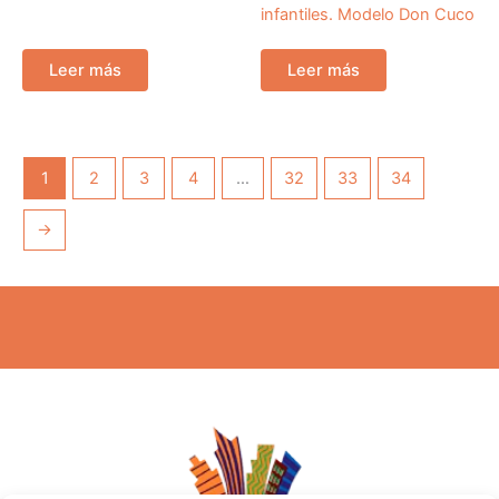
infantiles. Modelo Don Cuco
Leer más
Leer más
1
2
3
4
…
32
33
34
→